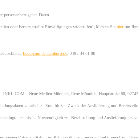
rer personenbezogenen Daten.
ilen oder bereits erteilte Einwilligungen widerrufen), klicken Sie
hier
um Ihre
 Deutschland,
bode-comp@hamburg.de
, 040 / 34 61 08
L-INKL.COM – Neue Medien Münnich, René Münnich, Hauptstraße 68, 02742 F
ndungsdaten verarbeitet. Zum bloßen Zweck der Auslieferung und Bereitstellun
 (unbedingte technische Notwendigkeit zur Bereitstellung und Auslieferung des
ezogenen Daten zusätzlich im Rahmen diverser anderer Funktionen bzw. Dienst