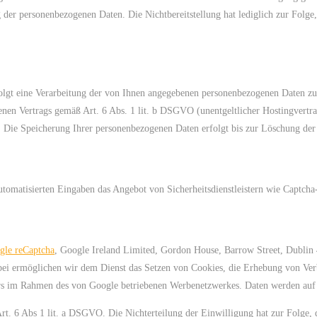
ng der personenbezogenen Daten. Die Nichtbereitstellung hat lediglich zur Folge,
folgt eine Verarbeitung der von Ihnen angegebenen personenbezogenen Daten 
enen Vertrags gemäß Art. 6 Abs. 1 lit. b DSGVO (unentgeltlicher Hostingvertr
. Die Speicherung Ihrer personenbezogenen Daten erfolgt bis zur Löschung d
tomatisierten Eingaben das Angebot von Sicherheitsdienstleistern wie Captcha
gle reCaptcha
, Google Ireland Limited, Gordon House, Barrow Street, Dublin
bei ermöglichen wir dem Dienst das Setzen von Cookies, die Erhebung von V
ers im Rahmen des von Google betriebenen Werbenetzwerkes. Daten werden auf I
Art. 6 Abs 1 lit. a DSGVO. Die Nichterteilung der Einwilligung hat zur Folge